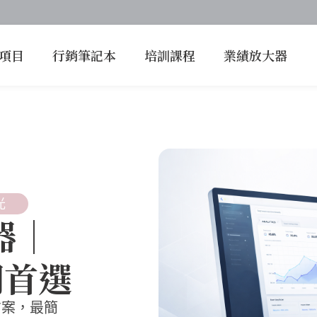
項目
行銷筆記本
培訓課程
業績放大器
光
器｜
門首選
方案，最簡